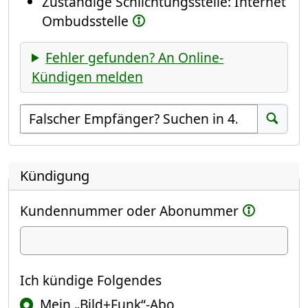
Zuständige Schlichtungsstelle: Internet
Ombudsstelle
Fehler gefunden? An Online-
Kündigen melden
Empfänger suchen
Suchen
Kündigung
Kundennummer oder Abonummer
Ich kündige
Ich kündige Folgendes
Mein „Bild+Funk“-Abo