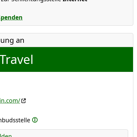
Spenden
ung an
Travel
in.com/
Ombudsstelle
lden