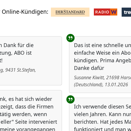
 Online-Kündigen:
n Dank für die
Das ist eine schnelle u
zung, ABO ist
einfache Weise ein Abo
!
kündigen. Prima Angeb
Danke dafür
ug
,
9431
St.Stefan
,
Susanne Kiwitt
,
21698
Hars
(
Deutschland
)
,
13.01.2026
nk, es hat sich wieder
zeigt, dass die Firmen
Ich verwende diesen Ser
 tätig werden, wenn
vielen Jahren. Kann nur
ieller" Seite interveniert
berichten. Hat jedes Ma
f meine vorangegangen
funktioniert und man w