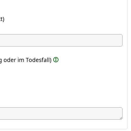
t)
ste Feld)
 oder im Todesfall)