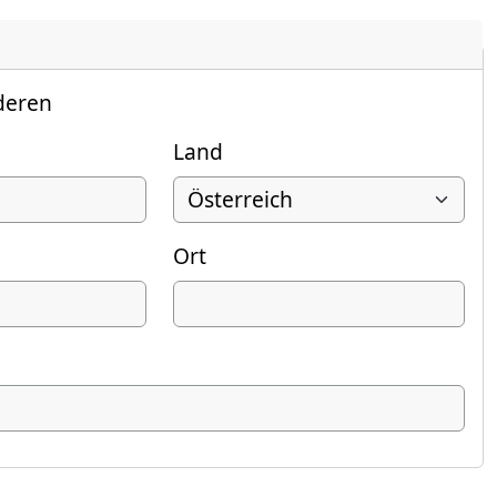
deren
Land
Ort