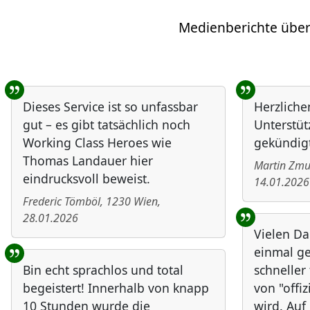
Medienberichte über
Benutzer-Rückmeldungen
Dieses Service ist so unfassbar
Herzliche
gut – es gibt tatsächlich noch
Unterstüt
Working Class Heroes wie
gekündigt
Thomas Landauer hier
Martin Zm
eindrucksvoll beweist.
14.01.2026
Frederic Tömböl
,
1230
Wien
,
28.01.2026
Vielen Da
einmal ge
Bin echt sprachlos und total
schneller
begeistert! Innerhalb von knapp
von "offiz
10 Stunden wurde die
wird. Au