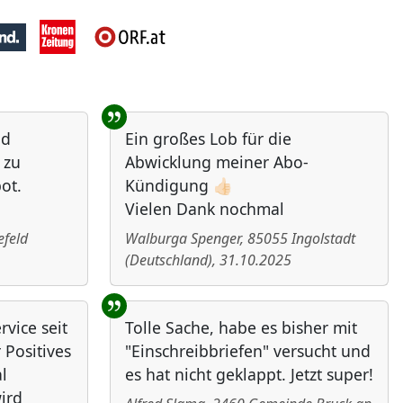
nd
Ein großes Lob für die
 zu
Abwicklung meiner Abo-
ot.
Kündigung 👍🏻
Vielen Dank nochmal
efeld
Walburga Spenger
,
85055
Ingolstadt
(
Deutschland
)
,
31.10.2025
vice seit
Tolle Sache, habe es bisher mit
 Positives
"Einschreibbriefen" versucht und
l
es hat nicht geklappt. Jetzt super!
ird