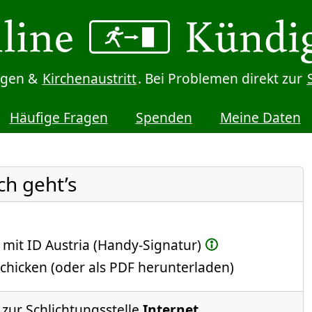
digen &
Kirchenaustritt
. Bei Problemen direkt zur
Häufige Fragen
Spenden
Meine Daten
ch geht’s
 mit ID Austria (Handy-Signatur)
chicken (oder als PDF herunterladen)
 zur Schlichtungsstelle
Internet