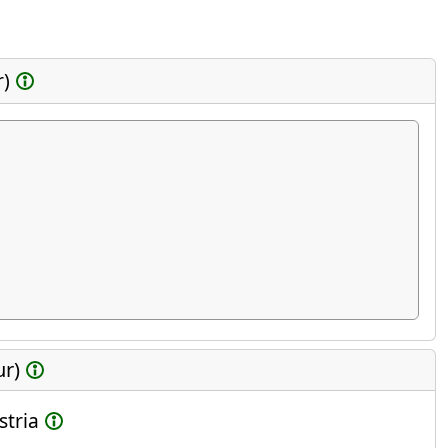
r)
ur)
stria