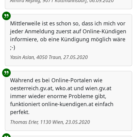
Almira Repnig
,
9071
Köttmannsdorf
,
06.09.2020
Mittlerweile ist es schon so, dass ich mich vor
jeder Anmeldung zuerst auf Online-Kündigen
informiere, ob eine Kündigung möglich wäre
;-)
Yasin Aslan
,
4050
Traun
,
27.05.2020
Während es bei Online-Portalen wie
oesterreich.gv.at, wko.at und wien.gv.at
immer wieder enorme Probleme gibt,
funktioniert online-kuendigen.at einfach
perfekt.
Thomas Erler
,
1130
Wien
,
23.05.2020