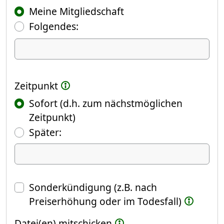
Meine Mitgliedschaft
Folgendes:
Ich kündige Folgendes
Zeitpunkt
Sofort (d.h. zum nächstmöglichen
Zeitpunkt)
(Fokus springt automatisch ins näch
Später:
Datum
Sonderkündigung (z.B. nach
Preiserhöhung oder im Todesfall)
Datei(en) mitschicken