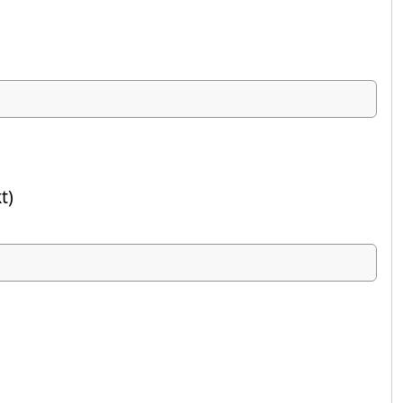
t)
ste Feld)
n