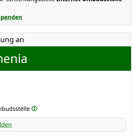
Spenden
ung an
enia
Ombudsstelle
lden