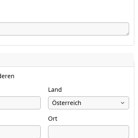
deren
Land
Ort