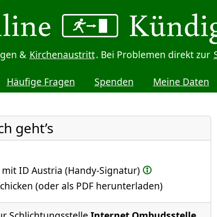
digen &
Kirchenaustritt
. Bei Problemen direkt zur
Häufige Fragen
Spenden
Meine Daten
ch geht’s
 mit ID Austria (Handy-Signatur)
chicken (oder als PDF herunterladen)
ur Schlichtungsstelle
Internet Ombudsstelle