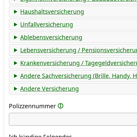
Haushaltsversicherung
Unfallversicherung
Ablebensversicherung
Lebensversicherung / Pensionsversicher
Krankenversicherung / Tagegeldversiche
Andere Sachversicherung (Brille, Handy, 
Andere Versicherung
Polizzennummer
Ich kündige
Ich kündige Folgendes