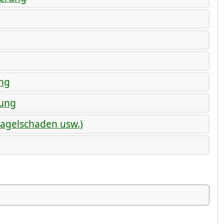
ung
rung
Hagelschaden usw.)