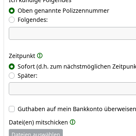
Oben genannte Polizzennummer
Folgendes:
Ich kündige Folgendes
Zeitpunkt
Sofort (d.h. zum nächstmöglichen Zeitpunk
(Fokus springt automatisch ins näch
Später:
Datum
Guthaben auf mein Bankkonto überweise
Datei(en) mitschicken
Dateien auswählen