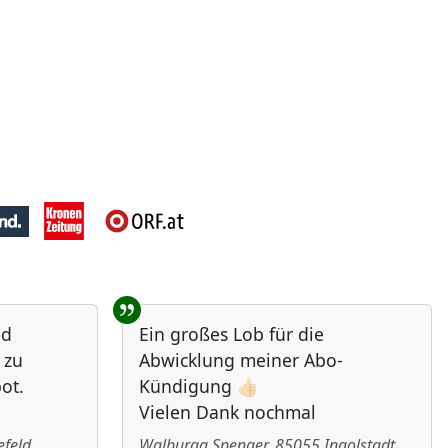
nd
Ein großes Lob für die
 zu
Abwicklung meiner Abo-
ot.
Kündigung 👍🏻
Vielen Dank nochmal
efeld
Walburga Spenger
,
85055
Ingolstadt