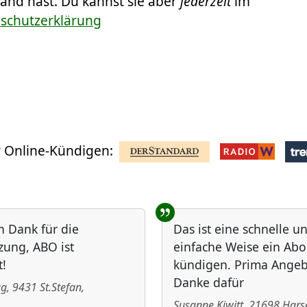
Hand hast. Du kannst sie aber
jederzeit
im
nschutzerklärung
 Online-Kündigen:
n Dank für die
Das ist eine schnelle u
zung, ABO ist
einfache Weise ein Abo
!
kündigen. Prima Angeb
Danke dafür
ug
,
9431
St.Stefan
,
Susanne Kiwitt
,
21698
Hars