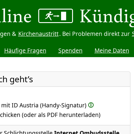
digen &
Kirchenaustritt
. Bei Problemen direkt zur
Häufige Fragen
Spenden
Meine Daten
ch geht’s
 mit ID Austria (Handy-Signatur)
chicken (oder als PDF herunterladen)
ur Schlichtungsstelle
Internet Ombudsstelle