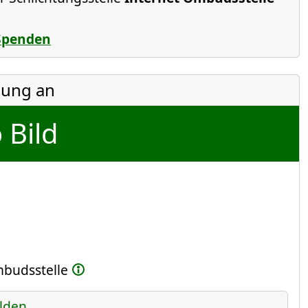
Spenden
ung an
 Bild
Ombudsstelle
lden