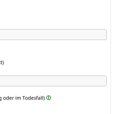
t)
ste Feld)
 oder im Todesfall)