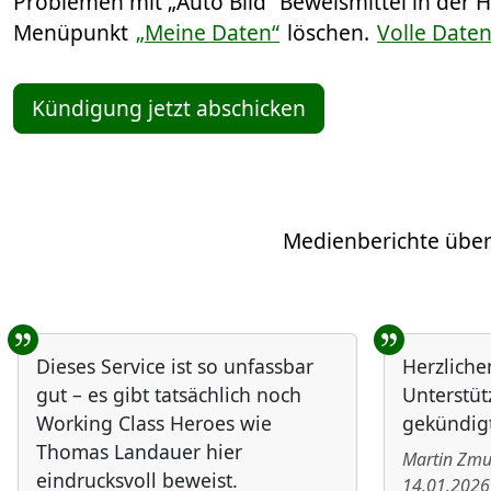
Problemen mit „Auto Bild“ Beweismittel in der 
Menüpunkt
„Meine Daten“
löschen.
Volle Date
Kündigung jetzt abschicken
Medienberichte über
Benutzer-Rückmeldungen
Dieses Service ist so unfassbar
Herzliche
gut – es gibt tatsächlich noch
Unterstüt
Working Class Heroes wie
gekündigt
Thomas Landauer hier
Martin Zm
eindrucksvoll beweist.
14.01.2026