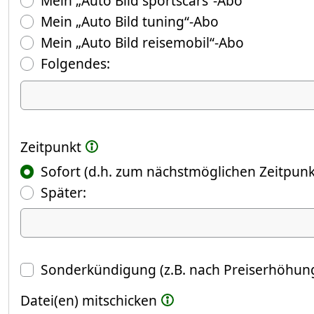
Mein „Auto Bild sportscars“-Abo
Mein „Auto Bild tuning“-Abo
Mein „Auto Bild reisemobil“-Abo
Folgendes:
Ich kündige Folgendes
Zeitpunkt
Sofort (d.h. zum nächstmöglichen Zeitpunk
(Fokus springt automatisch ins näch
Später:
Datum
Sonderkündigung (z.B. nach Preiserhöhung
Datei(en) mitschicken