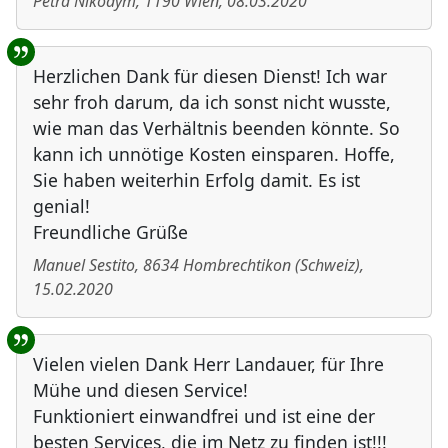
Petra Nikodym
,
1190
Wien
,
08.03.2020
Herzlichen Dank für diesen Dienst! Ich war
sehr froh darum, da ich sonst nicht wusste,
wie man das Verhältnis beenden könnte. So
kann ich unnötige Kosten einsparen. Hoffe,
Sie haben weiterhin Erfolg damit. Es ist
genial!
Freundliche Grüße
Manuel Sestito
,
8634
Hombrechtikon
(
Schweiz
)
,
15.02.2020
Vielen vielen Dank Herr Landauer, für Ihre
Mühe und diesen Service!
Funktioniert einwandfrei und ist eine der
besten Services, die im Netz zu finden ist!!!