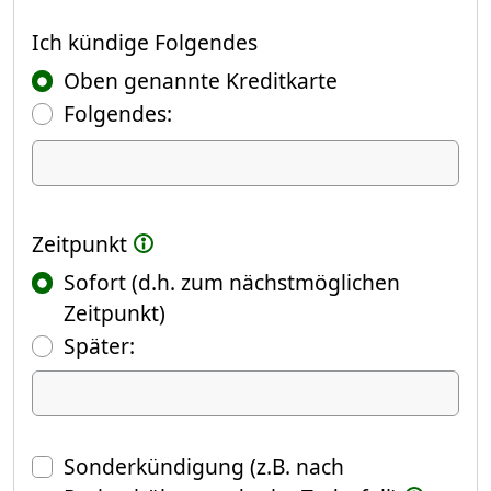
Ich kündige
Ich kündige Folgendes
Oben genannte Kreditkarte
Folgendes:
Ich kündige Folgendes
Zeitpunkt
Sofort (d.h. zum nächstmöglichen
Zeitpunkt)
(Fokus springt automatisch ins näch
Später:
Datum
Sonderkündigung (z.B. nach