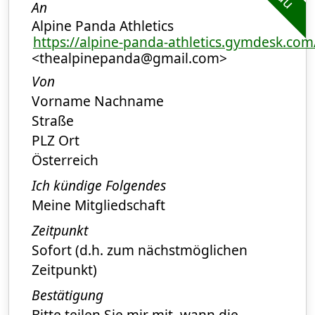
An
Alpine Panda Athletics
https://alpine-panda-athletics.gymdesk.com
<thealpinepanda@gmail.com>
Von
Vorname Nachname
Straße
PLZ Ort
Österreich
Ich kündige Folgendes
Meine Mitgliedschaft
Zeitpunkt
Sofort (d.h. zum nächstmöglichen
Zeitpunkt)
Bestätigung
Bitte teilen Sie mir mit, wann die